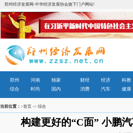
郑州经济发展网-中华经济发展协会旗下门户网站!
郑州
河南
独家
财经
经济
科教
综合
时尚
国内
消费
汽车
健康
当前位置：
>首页
->
综合
构建更好的“C面” 小鹏