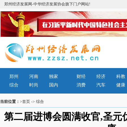
郑州经济发展网-中华经济发展协会旗下门户网站!
郑州
河南
独家
财经
经济
科教
综合
时尚
国内
消费
汽车
健康
当前位置：
>首页
->
综合
第二届进博会圆满收官,圣元