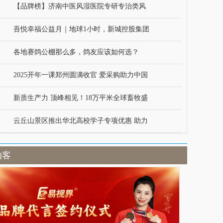
【品牌榜】济南中医风湿医院专研专治类风
吾悦幸福公益月｜地球1小时，新城控股集团
各地赛鸽公棚那么多，鸽友应该如何选？
2025开年一课郑州圆满收官 爱采购助力中国
新质生产力 顶峰相见！18万平米全球畜牧盛
云丘山景区推出华北高校学子专项优惠 助力
拍客