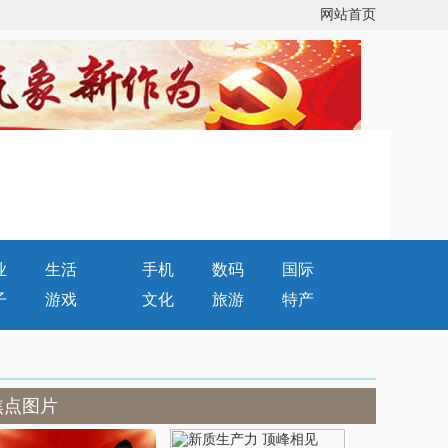
网站首页
业
生活
手机
数码
国际
子
游戏
文化
旅游
特产
焦点图片