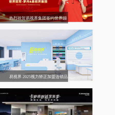
热烈祝贺易视界集团签约世界蹦
床冠军罗丹
易视界 2025视力矫正加盟连锁品
牌领航者