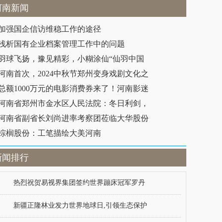
河南新闻
加强国企信访维稳工作的途径
浅析国有企业档案管理工作中的问题
羽球飞扬，豫见精彩，小糊涂仙“仙羽中国
河南首次，2024中秋节郑州变身戏剧文化之
总额1000万元的电影消费券来了！河南影迷
河南省郑州市金水区人民法院：冬日利剑，
河南省副省长刘尚进率考察团莅临大华股份
棕榈股份：工笔描绘大美河南
新闻排行
热烈祝贺易视界集团签约世界蹦床冠军罗丹
新疆正隆林业发力世界地球日,引领生态保护