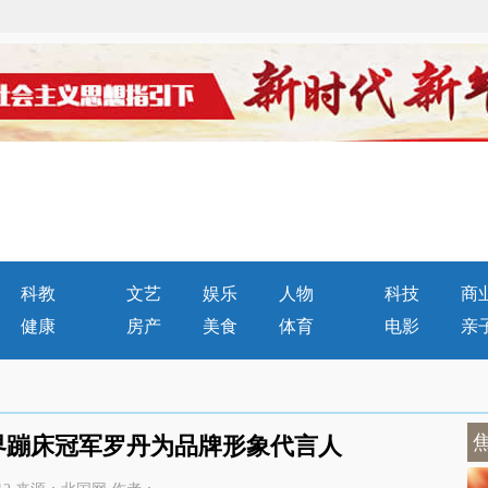
科教
文艺
娱乐
人物
科技
商
健康
房产
美食
体育
电影
亲
界蹦床冠军罗丹为品牌形象代言人