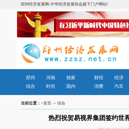
郑州经济发展网-中华经济发展协会旗下门户网站!
郑州
河南
独家
财经
经济
综合
时尚
国内
消费
汽车
当前位置：
>首页
->
综合
热烈祝贺易视界集团签约世