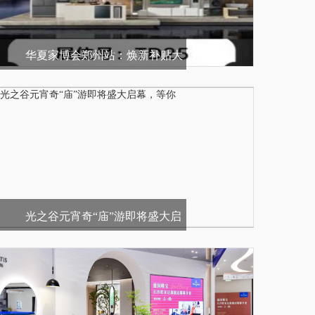
华夏家博会郑州站：焕新补贴大
放送，家装
光之谷元宵奇“庙”游即将盛大启
幕，等你