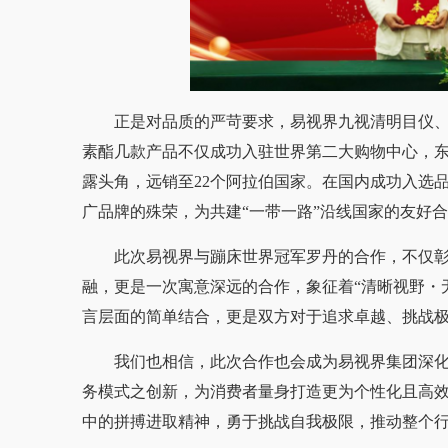
正是对品质的严苛要求，易视界九视清明目仪、石
素酯几款产品不仅成功入驻世界第二大购物中心，东南亚最大
露头角，远销至22个阿拉伯国家。在国内成功入选品
广品牌的殊荣，为共建“一带一路”沿线国家的友好
此次易视界与蹦床世界冠军罗丹的合作，不仅彰
融，更是一次寓意深远的合作，象征着“清晰视野・
言层面的简单结合，更是双方对于追求卓越、挑战
我们也相信，此次合作也会成为易视界集团深化
务模式之创新，为消费者量身打造更为个性化且高
中的拼搏进取精神，勇于挑战自我极限，推动整个