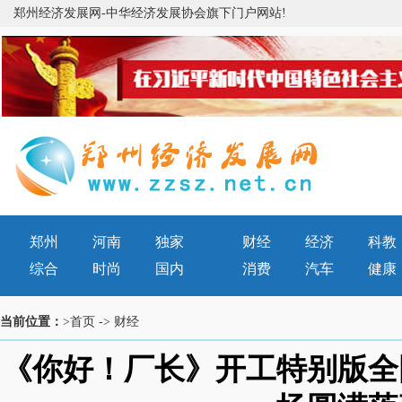
郑州经济发展网-中华经济发展协会旗下门户网站!
郑州
河南
独家
财经
经济
科教
综合
时尚
国内
消费
汽车
健康
当前位置：
>首页
->
财经
《你好！厂长》开工特别版全