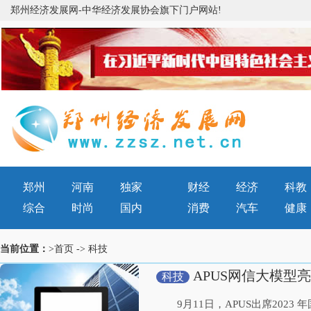
郑州经济发展网-中华经济发展协会旗下门户网站!
郑州
河南
独家
财经
经济
科教
综合
时尚
国内
消费
汽车
健康
当前位置：
>首页
->
科技
APUS网信大模型
科技
9月11日，APUS出席2023